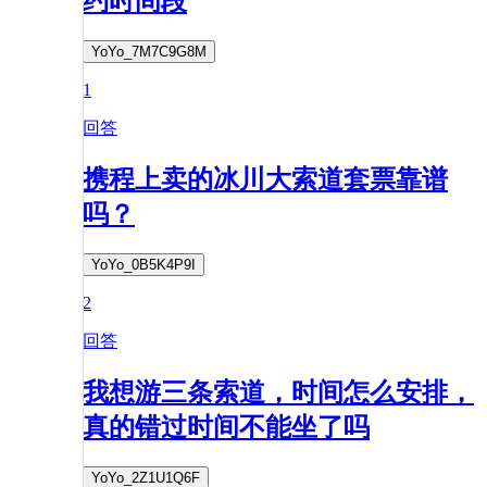
约时间段
YoYo_7M7C9G8M
1
回答
携程上卖的冰川大索道套票靠谱
吗？
YoYo_0B5K4P9I
2
回答
我想游三条索道，时间怎么安排，
真的错过时间不能坐了吗
YoYo_2Z1U1Q6F