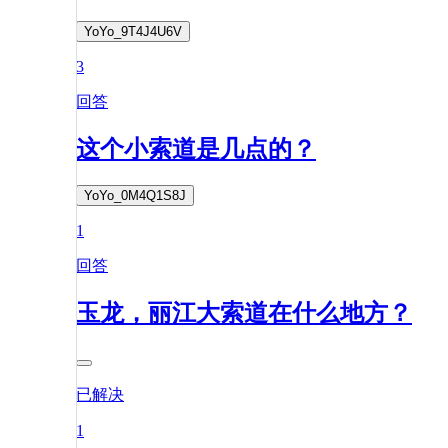
YoYo_9T4J4U6V
3
回答
这个小索道是几点的？
YoYo_0M4Q1S8J
1
回答
玉龙，丽江大索道在什么地方？
已解决
1