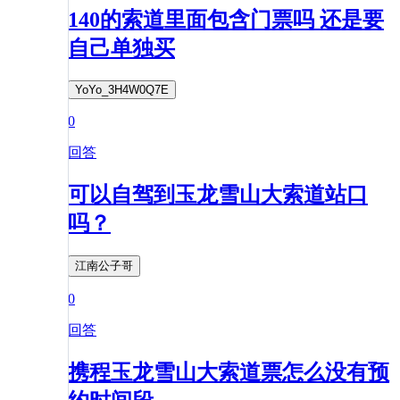
140的索道里面包含门票吗 还是要
自己单独买
YoYo_3H4W0Q7E
0
回答
可以自驾到玉龙雪山大索道站口
吗？
江南公子哥
0
回答
携程玉龙雪山大索道票怎么没有预