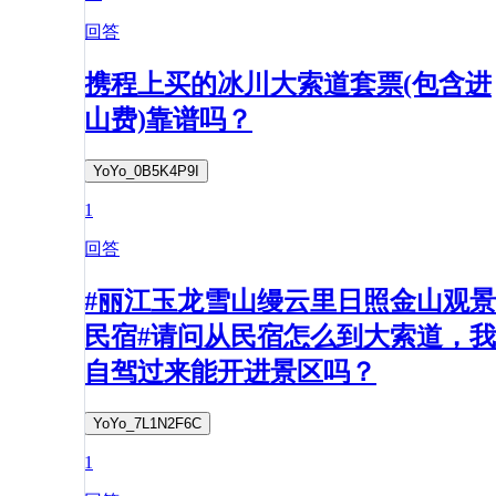
回答
携程上买的冰川大索道套票(包含进
山费)靠谱吗？
YoYo_0B5K4P9I
1
回答
#丽江玉龙雪山缦云里日照金山观景
民宿#请问从民宿怎么到大索道，我
自驾过来能开进景区吗？
YoYo_7L1N2F6C
1