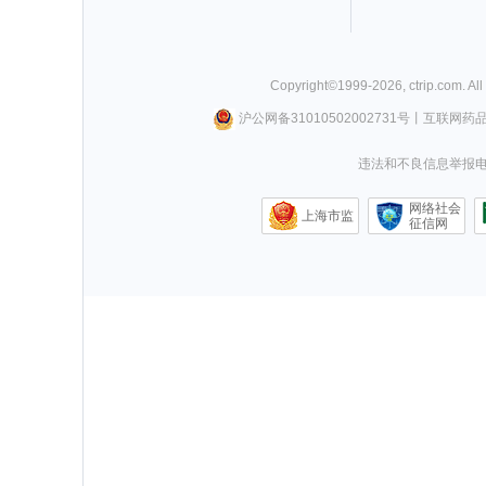
Copyright©
1999-
2026
,
ctrip.com
. Al
沪公网备31010502002731号
丨
互联网药
违法和不良信息举报电话0
网络社会
上海市监
征信网