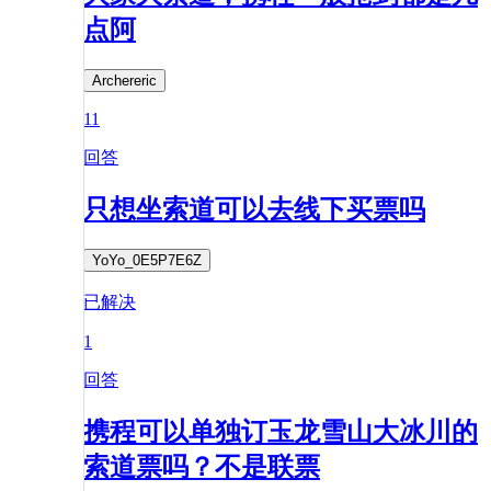
点阿
Archereric
11
回答
只想坐索道可以去线下买票吗
YoYo_0E5P7E6Z
已解决
1
回答
携程可以单独订玉龙雪山大冰川的
索道票吗？不是联票