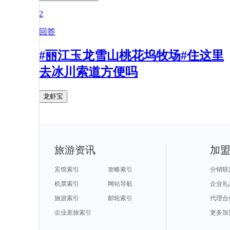
2
回答
#丽江玉龙雪山桃花坞牧场#住这里
去冰川索道方便吗
龙虾宝
旅游资讯
加
宾馆索引
攻略索引
分销联
机票索引
网站导航
企业礼
旅游索引
邮轮索引
代理合
企业差旅索引
更多加