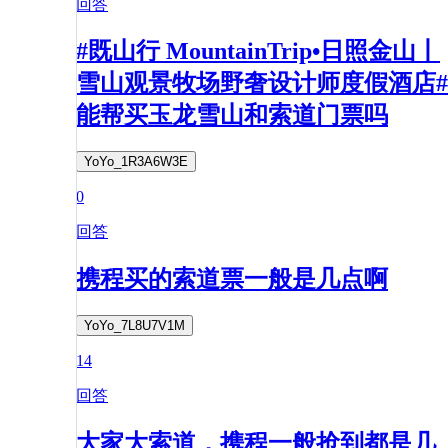
回答
#既山行 MountainTrip•日照金山丨
雪山观景牧场野奢设计师度假酒店#
能帮买玉龙雪山和索道门票吗
YoYo_1R3A6W3E
0
回答
携程买的索道票一般是几点啊
YoYo_7L8U7V1M
14
回答
大家大索道，携程一般抢到都是几