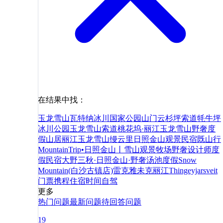
在结果中找：
玉龙雪山
瓦特纳冰川国家公园
山门
云杉坪索道
牦牛坪
冰川公园
玉龙雪山索道
桃花坞·丽江玉龙雪山野奢度
假山居
丽江玉龙雪山缦云里日照金山观景民宿
既山行
MountainTrip•日照金山丨雪山观景牧场野奢设计师度
假民宿
大野三秋·日照金山·野奢汤池度假Snow
Mountain(白沙古镇店)
雷克雅未克
丽江
Thingeyjarsveit
门票
携程
住宿
时间
自驾
更多
热门问题
最新问题
待回答问题
19