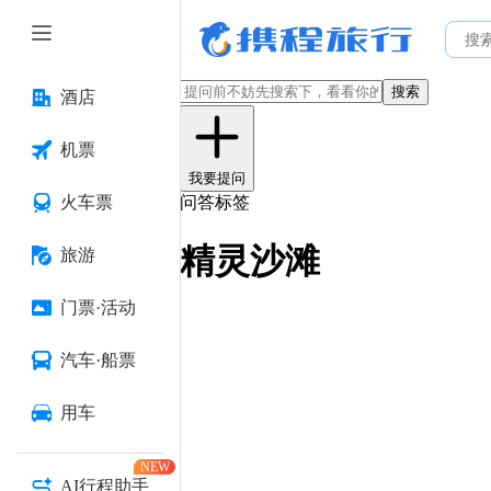
搜索
酒店
机票
我要提问
火车票
问答标签
精灵沙滩
旅游
门票·活动
汽车·船票
用车
NEW
AI行程助手