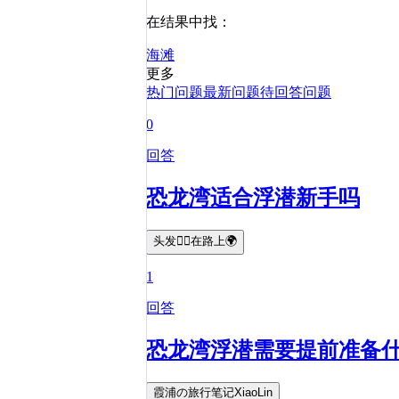
在结果中找：
海滩
更多
热门问题
最新问题
待回答问题
0
回答
恐龙湾适合浮潜新手吗
头发💇‍♀️在路上🌍
1
回答
恐龙湾浮潜需要提前准备
霞浦の旅行笔记XiaoLin