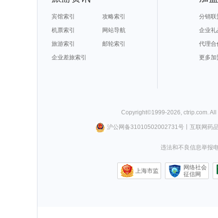
宾馆索引
攻略索引
分销联
机票索引
网站导航
企业礼
旅游索引
邮轮索引
代理合
企业差旅索引
更多加
Copyright©
1999-
2026
,
ctrip.com
. Al
沪公网备31010502002731号
丨
互联网药
违法和不良信息举报电话0
网络社会
上海市监
征信网