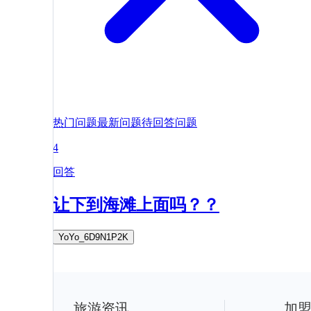
热门问题
最新问题
待回答问题
4
回答
让下到海滩上面吗？？
YoYo_6D9N1P2K
旅游资讯
加