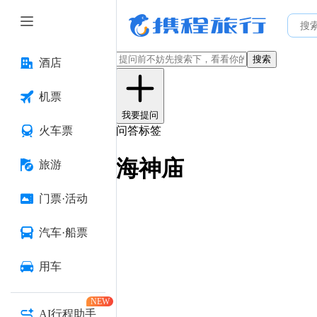
搜索
酒店
机票
我要提问
火车票
问答标签
海神庙
旅游
门票·活动
汽车·船票
用车
NEW
AI行程助手