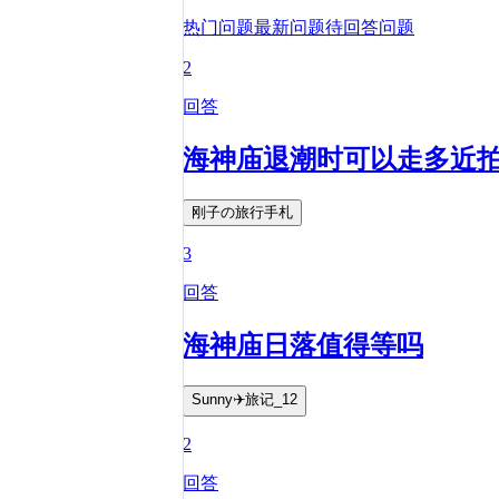
热门问题
最新问题
待回答问题
2
回答
海神庙退潮时可以走多近
刚子の旅行手札
3
回答
海神庙日落值得等吗
Sunny✈️旅记_12
2
回答