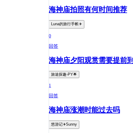
海神庙拍照有何时间推荐
Luna的旅行手帐✈️
0
回答
海神庙夕阳观赏需要提前
旅途探趣-PY🌟
1
回答
海神庙涨潮时能过去吗
悠游记✈️Sunny