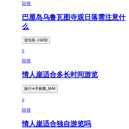
回答
巴厘岛乌鲁瓦图寺观日落需注意什
么
背包客·小M30
0
回答
情人崖适合多长时间游览
旅行✈️手账菌_M44
0
回答
情人崖适合独自游览吗