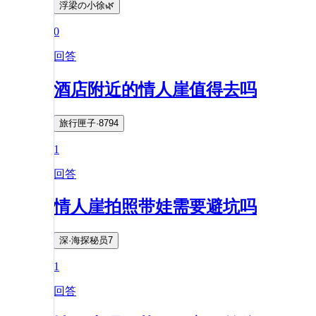
浮梁の小徐🌿
0
回答
酒店附近的情人崖值得去吗
旅行匣子·8794
1
回答
情人崖拍照带娃需要避坑吗
深·海探秘员7
1
回答