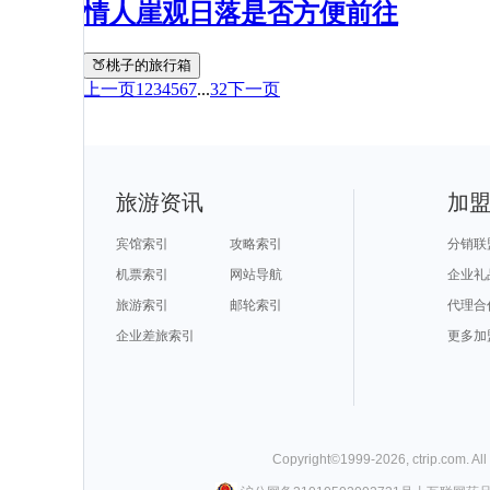
情人崖观日落是否方便前往
🍑桃子的旅行箱
上一页
1
2
3
4
5
6
7
...
32
下一页
旅游资讯
加
宾馆索引
攻略索引
分销联
机票索引
网站导航
企业礼
旅游索引
邮轮索引
代理合
企业差旅索引
更多加
Copyright©
1999-
2026
,
ctrip.com
. Al