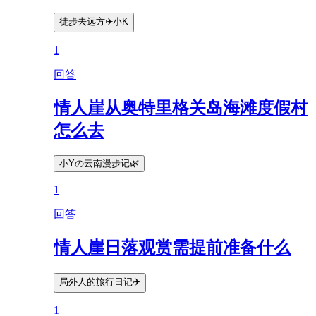
徒步去远方✈️小K
1
回答
情人崖从奥特里格关岛海滩度假村
怎么去
小Yの云南漫步记🌿
1
回答
情人崖日落观赏需提前准备什么
局外人的旅行日记✈️
1