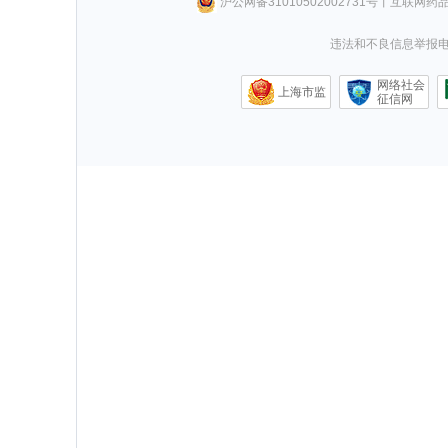
沪公网备31010502002731号
丨
互联网药
违法和不良信息举报电话0
网络社会
上海市监
征信网