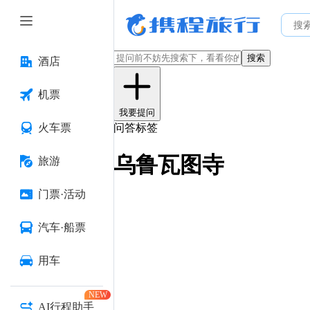
搜索
酒店
机票
我要提问
火车票
问答标签
乌鲁瓦图寺
旅游
门票·活动
汽车·船票
用车
NEW
AI行程助手