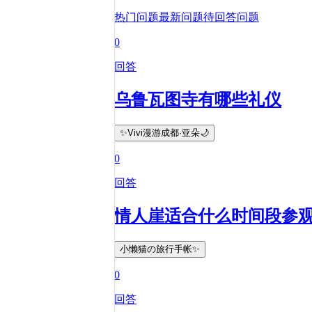
热门问题
最新问题
待回答问题
0
回答
乌鲁瓦图寺有哪些礼仪
✨Vivi漫游成都·亚朵🌙
0
回答
情人崖适合什么时间段参
小懒猫の旅行手帐✨
0
回答