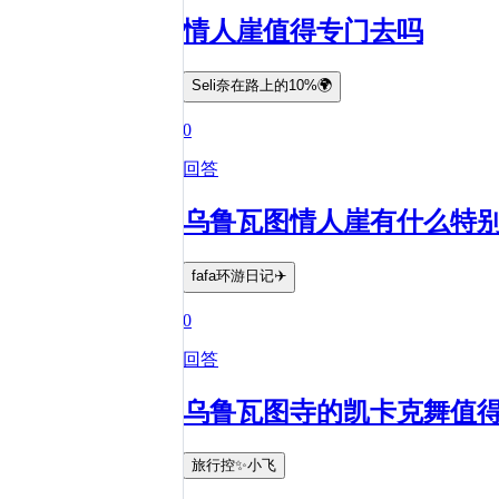
情人崖值得专门去吗
Seli奈在路上的10%🌍
0
回答
乌鲁瓦图情人崖有什么特
fafa环游日记✈️
0
回答
乌鲁瓦图寺的凯卡克舞值
旅行控✨小飞