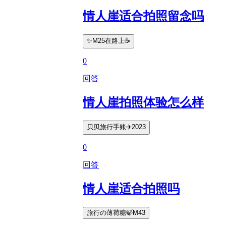
情人崖适合拍照留念吗
✨M25在路上☕️
0
回答
情人崖拍照体验怎么样
贝贝旅行手账✈️2023
0
回答
情人崖适合拍照吗
旅行の薄荷糖🍃M43