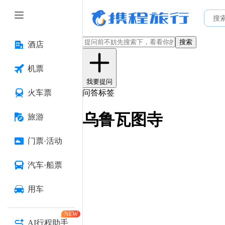
搜索
酒店
机票
我要提问
火车票
问答标签
乌鲁瓦图寺
旅游
门票·活动
汽车·船票
用车
NEW
AI行程助手