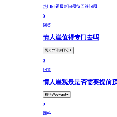
热门问题
最新问题
待回答问题
0
回答
情人崖值得专门去吗
阿力の环游日记✈️
0
回答
情人崖观景是否需要提前
得得Weekend✈
0
回答