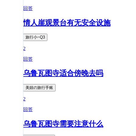
回答
情人崖观景台有无安全设施
旅行小~Q3
2
回答
乌鲁瓦图寺适合傍晚去吗
美妞の旅行手账
2
回答
乌鲁瓦图寺需要注意什么