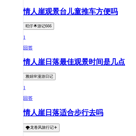
情人崖观景台儿童推车方便吗
旺仔🌟游记666
1
回答
情人崖日落最佳观景时间是几点
雅娟🌸漫游日记
1
回答
情人崖日落适合步行去吗
🌪龙卷风旅行记✈️