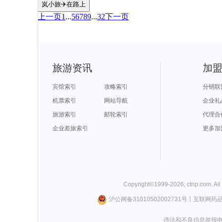
岚小旅✈️在路上
上一页
1
...
5
6
7
8
9
...
32
下一页
旅游资讯
加
宾馆索引
攻略索引
分销联
机票索引
网站导航
企业礼
旅游索引
邮轮索引
代理合
企业差旅索引
更多加
Copyright©
1999-
2026
,
ctrip.com
. Al
沪公网备31010502002731号
丨
互联网药
违法和不良信息举报电话0