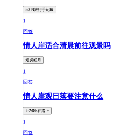
50°N旅行手记📘
1
回答
情人崖适合清晨前往观景吗
烟岚眠月
1
回答
情人崖观日落要注意什么
✨2485在路上
1
回答