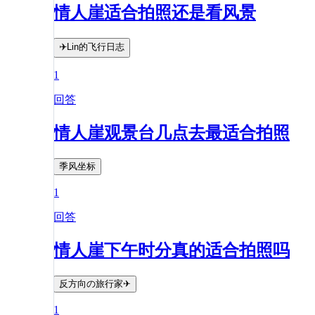
情人崖适合拍照还是看风景
✈️Lin的飞行日志
1
回答
情人崖观景台几点去最适合拍照
季风坐标
1
回答
情人崖下午时分真的适合拍照吗
反方向の旅行家✈
1