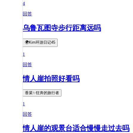
4
回答
乌鲁瓦图寺步行距离远吗
🌍Kim环游日记45
1
回答
情人崖拍照好看吗
香菜✨狂奔的旅行者
1
回答
情人崖的观景台适合慢慢走过去吗