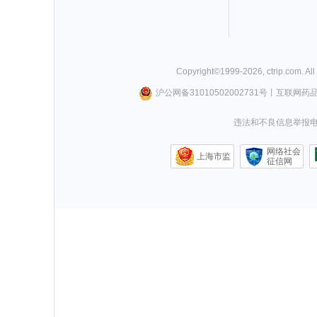
Copyright©
1999-
2026
,
ctrip.com
. Al
沪公网备31010502002731号
丨
互联网药
违法和不良信息举报电话0
网络社会
上海市监
征信网