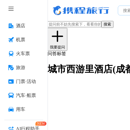
搜索
酒店
机票
我要提问
火车票
问答标签
城市西游里酒店(成
旅游
门票·活动
汽车·船票
用车
NEW
AI行程助手