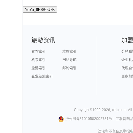
YoYo_8B8B0U7K
旅游资讯
加
宾馆索引
攻略索引
分销联
机票索引
网站导航
企业礼
旅游索引
邮轮索引
代理合
企业差旅索引
更多加
Copyright©
1999-
2026
,
ctrip.com
. Al
沪公网备31010502002731号
丨
互联网药
违法和不良信息举报电话0