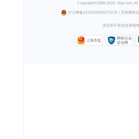
Copyright©
1999-
2026
,
ctrip.com
. Al
沪公网备31010502002731号
丨
互联网药
违法和不良信息举报电话0
网络社会
上海市监
征信网