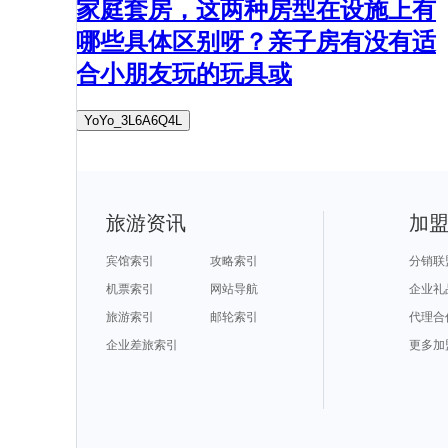
家庭套房，这两种房型在设施上有
哪些具体区别呀？亲子房有没有适
合小朋友玩的玩具或
YoYo_3L6A6Q4L
旅游资讯
加
宾馆索引
攻略索引
分销联
机票索引
网站导航
企业礼
旅游索引
邮轮索引
代理合
企业差旅索引
更多加