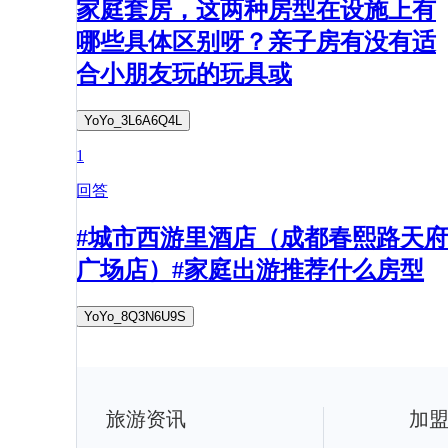
家庭套房，这两种房型在设施上有
哪些具体区别呀？亲子房有没有适
合小朋友玩的玩具或
YoYo_3L6A6Q4L
1
回答
#城市西游里酒店（成都春熙路天府
广场店）#家庭出游推荐什么房型
YoYo_8Q3N6U9S
旅游资讯
加