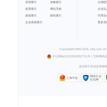
宾馆索引
攻略索引
分销联
机票索引
网站导航
企业礼
旅游索引
邮轮索引
代理合
企业差旅索引
更多加
Copyright©
1999-
2026
,
ctrip.com
. Al
沪公网备31010502002731号
丨
互联网药
违法和不良信息举报电话0
网络社会
上海市监
征信网