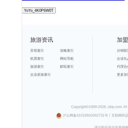
YoYo_4K0P6W0T
旅游资讯
加
宾馆索引
攻略索引
分销联
机票索引
网站导航
企业礼
旅游索引
邮轮索引
代理合
企业差旅索引
更多加
Copyright©
1999-
2026
,
ctrip.com
. Al
沪公网备31010502002731号
丨
互联网药
违法和不良信息举报电话0