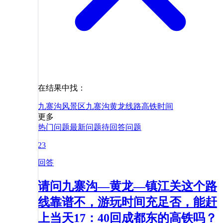
在结果中找：
九寨沟风景区
九寨沟
黄龙
线路
高铁
时间
更多
热门问题
最新问题
待回答问题
23
回答
请问九寨沟—黄龙—镇江关这个路
线靠谱不，游玩时间充足否，能赶
上当天17：40回成都东的高铁吗？