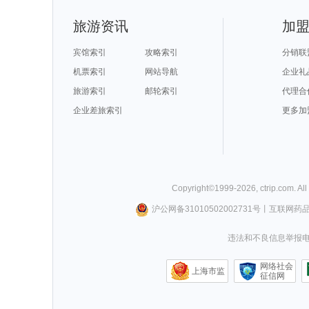
旅游资讯
加
宾馆索引
攻略索引
分销联
机票索引
网站导航
企业礼
旅游索引
邮轮索引
代理合
企业差旅索引
更多加
Copyright©
1999-
2026
,
ctrip.com
. Al
沪公网备31010502002731号
丨
互联网药
违法和不良信息举报电话0
网络社会
上海市监
征信网