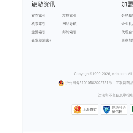
旅游资讯
加
宾馆索引
攻略索引
分销联
机票索引
网站导航
企业礼
旅游索引
邮轮索引
代理合
企业差旅索引
更多加
Copyright©
1999-
2026
,
ctrip.com
. Al
沪公网备31010502002731号
丨
互联网药
违法和不良信息举报电话0
网络社会
上海市监
征信网