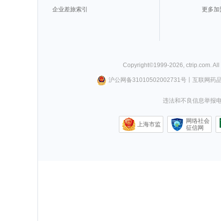
企业差旅索引
更多加
Copyright©
1999-
2026
,
ctrip.com
. Al
沪公网备31010502002731号
丨
互联网药
违法和不良信息举报电话0
网络社会
上海市监
征信网