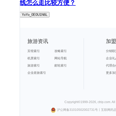
线怎么走比较方便？
YoYo_0E0U1N6L
旅游资讯
加
宾馆索引
攻略索引
分销联
机票索引
网站导航
企业礼
旅游索引
邮轮索引
代理合
企业差旅索引
更多加
Copyright©
1999-
2026
,
ctrip.com
. Al
沪公网备31010502002731号
丨
互联网药