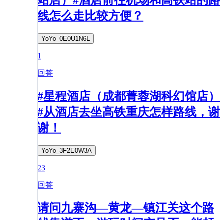
线怎么走比较方便？
YoYo_0E0U1N6L
1
回答
#星程酒店（成都菁蓉湖科幻馆店）
#从酒店去坐高铁重庆怎样路线，谢
谢！
YoYo_3F2E0W3A
23
回答
请问九寨沟—黄龙—镇江关这个路