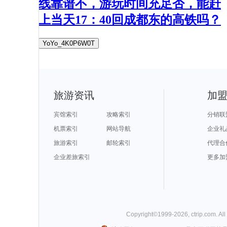
线靠谱不，游玩时间充足否，能赶
上当天17：40回成都东的高铁吗？
YoYo_4K0P6W0T
旅游资讯
加
宾馆索引
攻略索引
分销联
机票索引
网站导航
企业礼
旅游索引
邮轮索引
代理合
企业差旅索引
更多加
Copyright©
1999-
2026
,
ctrip.com
. Al