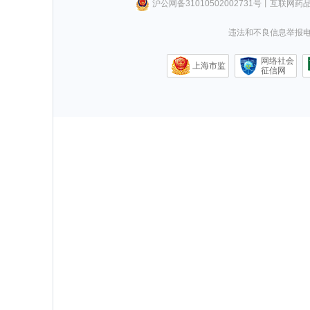
沪公网备31010502002731号
丨
互联网药
违法和不良信息举报电话0
网络社会
上海市监
征信网