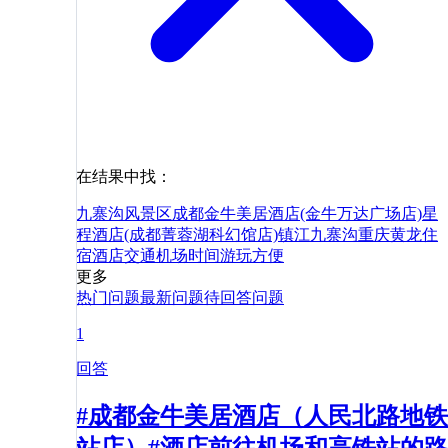
在结果中找：
九寨沟风景区
成都金牛美居酒店(金牛万达广场店)
星
程酒店(成都菁蓉湖科幻馆店)
镇江
九寨沟
重庆
黄龙
住
宿
酒店
交通
机场
时间
游玩
方便
更多
热门问题
最新问题
待回答问题
1
回答
#成都金牛美居酒店（人民北路地铁
站店）#酒店前往机场和高铁站的路