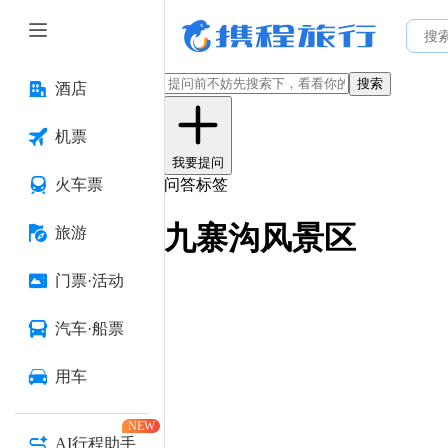
搜索
酒店
机票
我要提问
火车票
问答标签
九寨沟风景区
旅游
门票·活动
汽车·船票
用车
NEW
AI行程助手