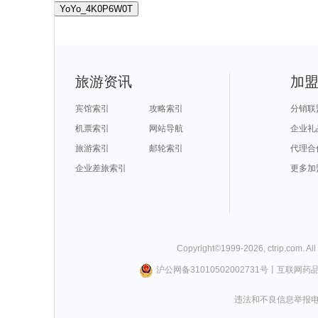
YoYo_4K0P6W0T
旅游资讯
加
宾馆索引
攻略索引
分销联
机票索引
网站导航
企业礼
旅游索引
邮轮索引
代理合
企业差旅索引
更多加
Copyright©
1999-
2026
,
ctrip.com
. Al
沪公网备31010502002731号
丨
互联网药
违法和不良信息举报电话0