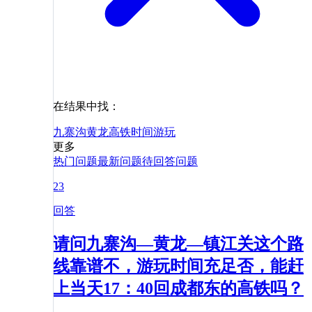
在结果中找：
九寨沟
黄龙
高铁
时间
游玩
更多
热门问题
最新问题
待回答问题
23
回答
请问九寨沟—黄龙—镇江关这个路
线靠谱不，游玩时间充足否，能赶
上当天17：40回成都东的高铁吗？