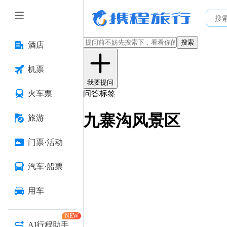
搜索
酒店
机票
我要提问
火车票
问答标签
九寨沟风景区
旅游
门票·活动
汽车·船票
用车
NEW
AI行程助手