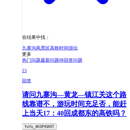
在结果中找：
九寨沟风景区
高铁
时间
游玩
更多
热门问题
最新问题
待回答问题
23
回答
请问九寨沟—黄龙—镇江关这个路
线靠谱不，游玩时间充足否，能赶
上当天17：40回成都东的高铁吗？
YoYo_4K0P6W0T