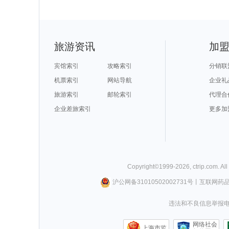
旅游资讯
加
宾馆索引
攻略索引
分销联
机票索引
网站导航
企业礼
旅游索引
邮轮索引
代理合
企业差旅索引
更多加
Copyright©
1999-
2026
,
ctrip.com
. Al
沪公网备31010502002731号
丨
互联网药
违法和不良信息举报电话0
网络社会
上海市监