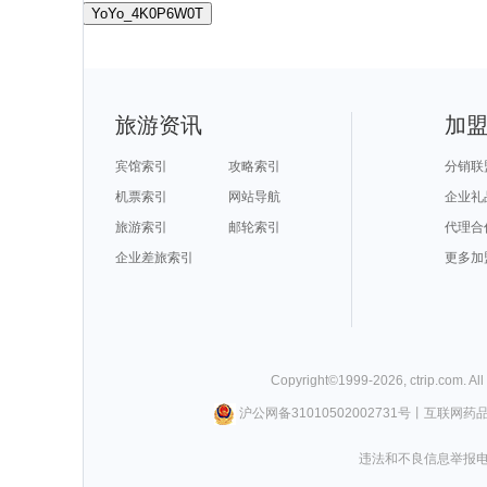
YoYo_4K0P6W0T
旅游资讯
加
宾馆索引
攻略索引
分销联
机票索引
网站导航
企业礼
旅游索引
邮轮索引
代理合
企业差旅索引
更多加
Copyright©
1999-
2026
,
ctrip.com
. Al
沪公网备31010502002731号
丨
互联网药
违法和不良信息举报电话0