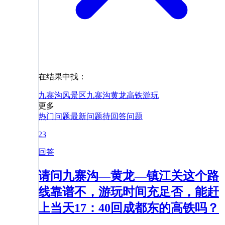
在结果中找：
九寨沟风景区
九寨沟
黄龙
高铁
游玩
更多
热门问题
最新问题
待回答问题
23
回答
请问九寨沟—黄龙—镇江关这个路
线靠谱不，游玩时间充足否，能赶
上当天17：40回成都东的高铁吗？