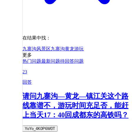
在结果中找：
九寨沟风景区
九寨沟
黄龙
游玩
更多
热门问题
最新问题
待回答问题
23
回答
请问九寨沟—黄龙—镇江关这个路
线靠谱不，游玩时间充足否，能赶
上当天17：40回成都东的高铁吗？
YoYo_4K0P6W0T