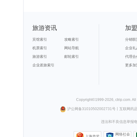
旅游资讯
加
宾馆索引
攻略索引
分销联
机票索引
网站导航
企业礼
旅游索引
邮轮索引
代理合
企业差旅索引
更多加
Copyright©
1999-
2026
,
ctrip.com
. Al
沪公网备31010502002731号
丨
互联网药
违法和不良信息举报电话0
网络社会
上海市监