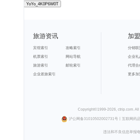
YoYo_4K0P6W0T
旅游资讯
加
宾馆索引
攻略索引
分销联
机票索引
网站导航
企业礼
旅游索引
邮轮索引
代理合
企业差旅索引
更多加
Copyright©
1999-
2026
,
ctrip.com
. Al
沪公网备31010502002731号
丨
互联网药
违法和不良信息举报电话0