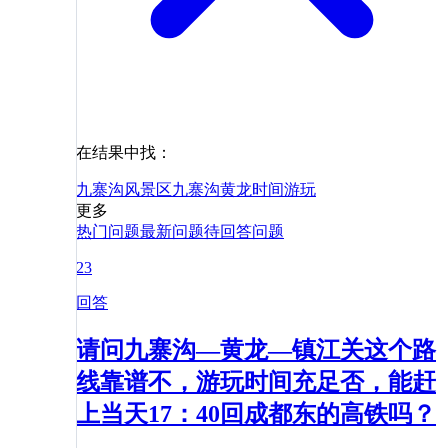
在结果中找：
九寨沟风景区
九寨沟
黄龙
时间
游玩
更多
热门问题
最新问题
待回答问题
23
回答
请问九寨沟—黄龙—镇江关这个路
线靠谱不，游玩时间充足否，能赶
上当天17：40回成都东的高铁吗？