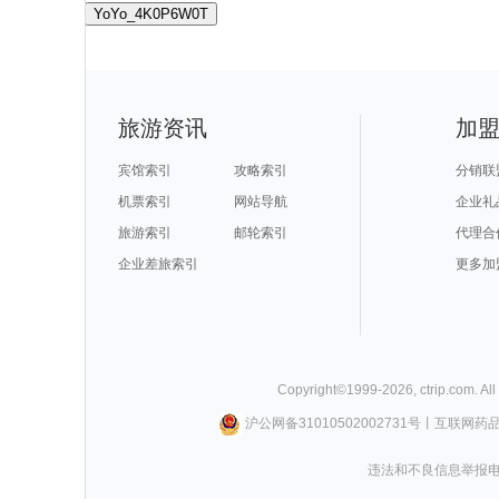
YoYo_4K0P6W0T
旅游资讯
加
宾馆索引
攻略索引
分销联
机票索引
网站导航
企业礼
旅游索引
邮轮索引
代理合
企业差旅索引
更多加
Copyright©
1999-
2026
,
ctrip.com
. Al
沪公网备31010502002731号
丨
互联网药
违法和不良信息举报电话0