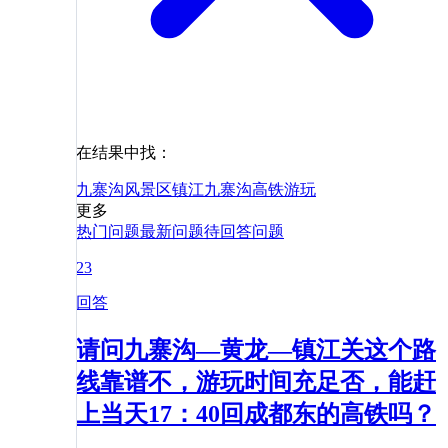
在结果中找：
九寨沟风景区
镇江
九寨沟
高铁
游玩
更多
热门问题
最新问题
待回答问题
23
回答
请问九寨沟—黄龙—镇江关这个路
线靠谱不，游玩时间充足否，能赶
上当天17：40回成都东的高铁吗？