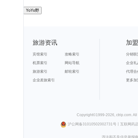
YoYo野
旅游资讯
加
宾馆索引
攻略索引
分销联
机票索引
网站导航
企业礼
旅游索引
邮轮索引
代理合
企业差旅索引
更多加
Copyright©
1999-
2026
,
ctrip.com
. Al
沪公网备31010502002731号
丨
互联网药
违法和不良信息举报电话0