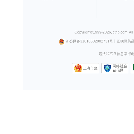
Copyright©
1999-
2026
,
ctrip.com
. Al
沪公网备31010502002731号
丨
互联网药
违法和不良信息举报电话0
网络社会
上海市监
征信网