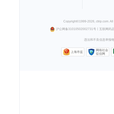
Copyright©
1999-
2026
,
ctrip.com
. Al
沪公网备31010502002731号
丨
互联网药
违法和不良信息举报电话0
网络社会
上海市监
征信网