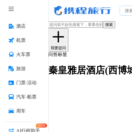
搜索
酒店
机票
我要提问
火车票
问答标签
秦皇雅居酒店(西博
旅游
门票·活动
汽车·船票
用车
NEW
AI行程助手