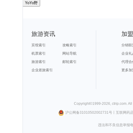
YoYo野
旅游资讯
加
宾馆索引
攻略索引
分销联
机票索引
网站导航
企业礼
旅游索引
邮轮索引
代理合
企业差旅索引
更多加
Copyright©
1999-
2026
,
ctrip.com
. Al
沪公网备31010502002731号
丨
互联网药
违法和不良信息举报电话0