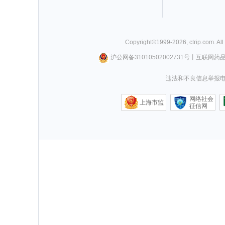
Copyright©
1999-
2026
,
ctrip.com
. Al
沪公网备31010502002731号
丨
互联网药
违法和不良信息举报电话0
网络社会
上海市监
征信网