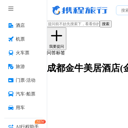
搜索
酒店
机票
我要提问
火车票
问答标签
成都金牛美居酒店(
旅游
门票·活动
汽车·船票
用车
NEW
AI行程助手