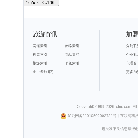
YoYo_0E0U1N6L
旅游资讯
加
宾馆索引
攻略索引
分销联
机票索引
网站导航
企业礼
旅游索引
邮轮索引
代理合
企业差旅索引
更多加
Copyright©
1999-
2026
,
ctrip.com
. Al
沪公网备31010502002731号
丨
互联网药
违法和不良信息举报电话0