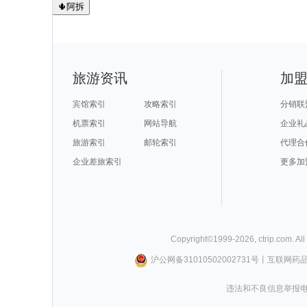
🌵阿拆
旅游资讯
加
宾馆索引
攻略索引
分销联
机票索引
网站导航
企业礼
旅游索引
邮轮索引
代理合
企业差旅索引
更多加
Copyright©
1999-
2026
,
ctrip.com
. Al
沪公网备31010502002731号
丨
互联网药
违法和不良信息举报电话0