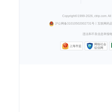
Copyright©
1999-
2026
,
ctrip.com
. Al
沪公网备31010502002731号
丨
互联网药
违法和不良信息举报电话0
网络社会
上海市监
征信网