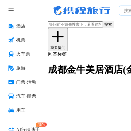
搜索
酒店
机票
我要提问
火车票
问答标签
成都金牛美居酒店(
旅游
门票·活动
汽车·船票
用车
NEW
AI行程助手