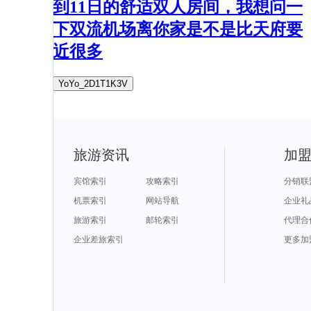
到11日的舒适双人房间，我想问一
下双流机场离你家是不是比天府要
近很多
YoYo_2D1T1K3V
旅游资讯
加
宾馆索引
攻略索引
分销联
机票索引
网站导航
企业礼
旅游索引
邮轮索引
代理合
企业差旅索引
更多加