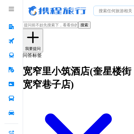
搜索
我要提问
问答标签
宽窄里小筑酒店(奎星楼街
宽窄巷子店)