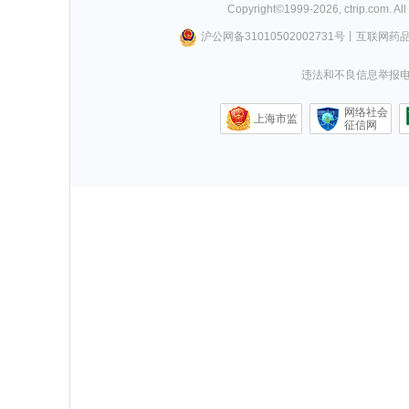
Copyright©
1999-
2026
,
ctrip.com
. Al
沪公网备31010502002731号
丨
互联网药
违法和不良信息举报电话0
网络社会
上海市监
征信网