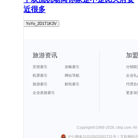
近很多
YoYo_2D1T1K3V
旅游资讯
加
宾馆索引
攻略索引
分销联
机票索引
网站导航
企业礼
旅游索引
邮轮索引
代理合
企业差旅索引
更多加
Copyright©
1999-
2026
,
ctrip.com
. Al
沪公网备31010502002731号
丨
互联网药