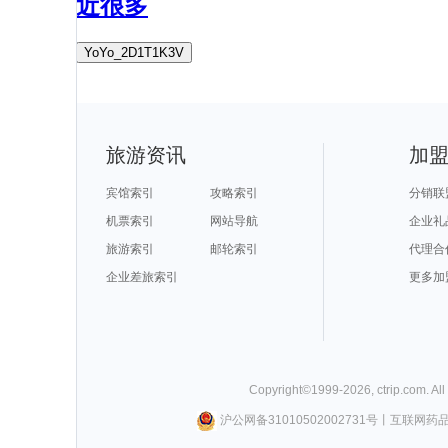
近很多
YoYo_2D1T1K3V
旅游资讯
加
宾馆索引
攻略索引
分销联
机票索引
网站导航
企业礼
旅游索引
邮轮索引
代理合
企业差旅索引
更多加
Copyright©
1999-
2026
,
ctrip.com
. Al
沪公网备31010502002731号
丨
互联网药