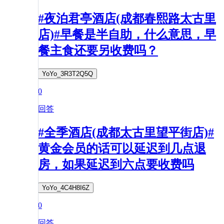
#夜泊君亭酒店(成都春熙路太古里
店)#早餐是半自助，什么意思，早
餐主食还要另收费吗？
YoYo_3R3T2Q5Q
0
回答
#全季酒店(成都太古里望平街店)#
黄金会员的话可以延迟到几点退
房，如果延迟到六点要收费吗
YoYo_4C4H8I6Z
0
回答