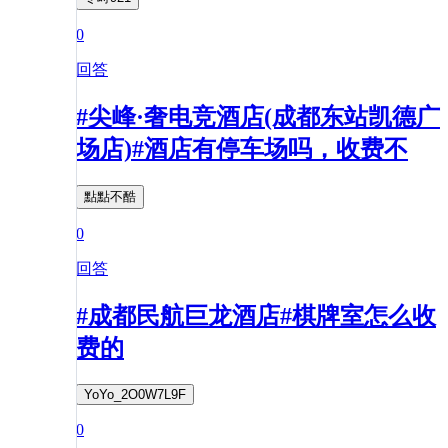
0
回答
#尖峰·奢电竞酒店(成都东站凯德广
场店)#酒店有停车场吗，收费不
點點不酷
0
回答
#成都民航巨龙酒店#棋牌室怎么收
费的
YoYo_2O0W7L9F
0