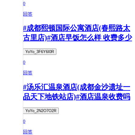
0
回答
#成都熙顿国际公寓酒店(春熙路太
古里店)#酒店早饭怎么样 收费多少
YoYo_3F6Y6I0R
0
回答
#汤乐汇温泉酒店(成都金沙遗址一
品天下地铁站店)#酒店温泉收费吗
YoYo_2N2O7O2R
0
回答