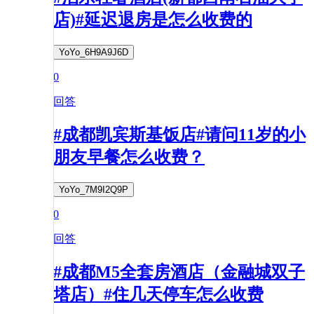
店)#延迟退房是怎么收费的
YoYo_6H9A9J6D
0
回答
#成都凯宾斯基饭店#请问11岁的小
朋友早餐怎么收费？
YoYo_7M9I2Q9P
0
回答
#成都M5全套房酒店（金融城双子
塔店）#住几天停车怎么收费