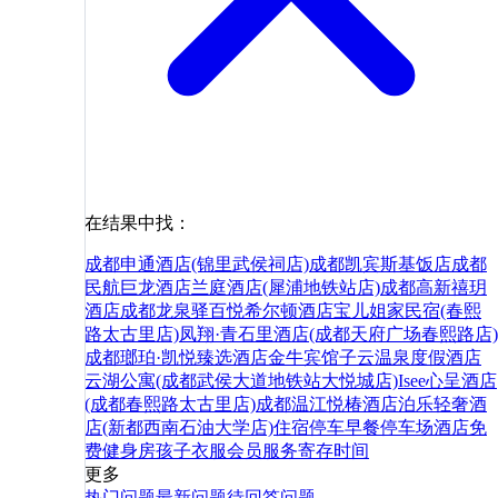
在结果中找：
成都申通酒店(锦里武侯祠店)
成都凯宾斯基饭店
成都
民航巨龙酒店
兰庭酒店(犀浦地铁站店)
成都高新禧玥
酒店
成都龙泉驿百悦希尔顿酒店
宝儿姐家民宿(春熙
路太古里店)
凤翔·青石里酒店(成都天府广场春熙路店)
成都瑯珀·凯悦臻选酒店
金牛宾馆
子云温泉度假酒店
云湖公寓(成都武侯大道地铁站大悦城店)
Isee心呈酒店
(成都春熙路太古里店)
成都温江悦椿酒店
泊乐轻奢酒
店(新都西南石油大学店)
住宿
停车
早餐
停车场
酒店
免
费
健身房
孩子
衣服
会员
服务
寄存
时间
更多
热门问题
最新问题
待回答问题