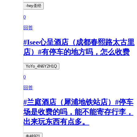
-hey圣经
0
回答
#Isee心呈酒店（成都春熙路太古里
店）#有停车的地方吗，怎么收费
YoYo_4N6Y2H1Q
0
回答
#兰庭酒店（犀浦地铁站店）#停车
场是收费的吗，能不能寄存行李，
出来玩东西有点多。
冬峙921