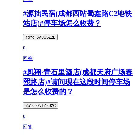
#源拙民宿(成都西站蜀鑫路C2地铁
站店)#停车场怎么收费？
YoYo_3V5O5Z2L
0
回答
#凤翔·青石里酒店(成都天府广场春
熙路店)#请问现在这段时间停车场
是怎么收费的？
YoYo_0N1Y7U2C
0
回答