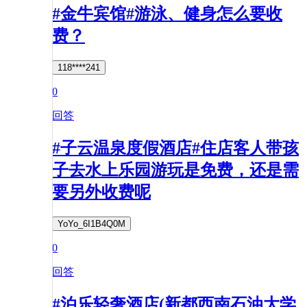
#金牛宾馆#游泳、健身怎么要收
费？
118****241
0
回答
#子云温泉度假酒店#住店客人带孩
子去水上乐园游玩是免费，还是需
要另外收费呢
YoYo_6I1B4Q0M
0
回答
#泊乐轻奢酒店(新都西南石油大学