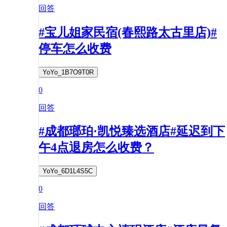
回答
#宝儿姐家民宿(春熙路太古里店)#
停车怎么收费
YoYo_1B7O9T0R
0
回答
#成都瑯珀·凯悦臻选酒店#延迟到下
午4点退房怎么收费？
YoYo_6D1L4S5C
0
回答