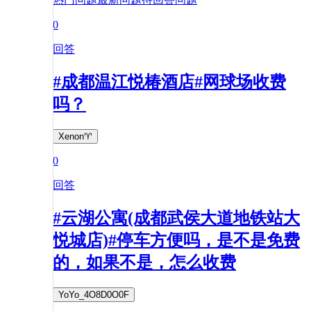
0
回答
#成都温江悦椿酒店#网球场收费
吗？
Xenon♈️
0
回答
#云湖公寓(成都武侯大道地铁站大
悦城店)#停车方便吗，是不是免费
的，如果不是，怎么收费
YoYo_4O8D0O0F