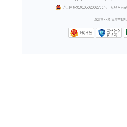
沪公网备31010502002731号
丨
互联网药
违法和不良信息举报电话0
网络社会
上海市监
征信网