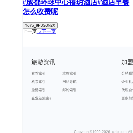
#成都环球中心禧玥酒店#酒店早餐
怎么收费呢
YoYo_9P0G0N2X
上一页
1
2
下一页
旅游资讯
加
宾馆索引
攻略索引
分销联
机票索引
网站导航
企业礼
旅游索引
邮轮索引
代理合
企业差旅索引
更多加
Copyright©
1999-
2026
,
ctrip.com
. Al