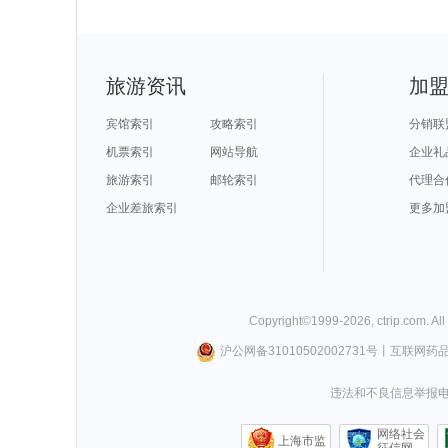
旅游资讯
加
宾馆索引
攻略索引
分销联
机票索引
网站导航
企业礼
旅游索引
邮轮索引
代理合
企业差旅索引
更多加
Copyright©
1999-
2026
,
ctrip.com
. Al
沪公网备31010502002731号
丨
互联网药
违法和不良信息举报电话0
网络社会
上海市监
征信网