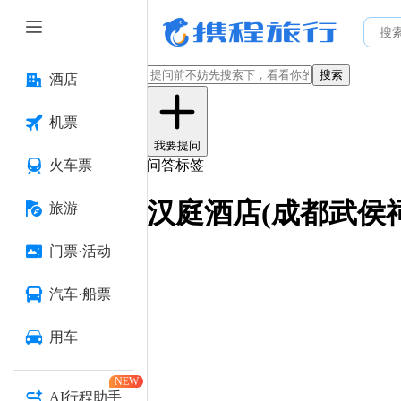
搜索
酒店
机票
我要提问
火车票
问答标签
汉庭酒店(成都武侯
旅游
门票·活动
汽车·船票
用车
NEW
AI行程助手