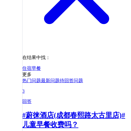
在结果中找：
住宿
早餐
更多
热门问题
最新问题
待回答问题
3
回答
#蔚徕酒店(成都春熙路太古里店)#
儿童早餐收费吗？