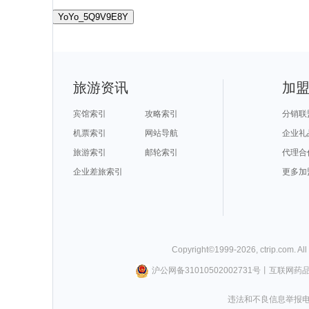
YoYo_5Q9V9E8Y
旅游资讯
加
宾馆索引
攻略索引
分销联
机票索引
网站导航
企业礼
旅游索引
邮轮索引
代理合
企业差旅索引
更多加
Copyright©
1999-
2026
,
ctrip.com
. Al
沪公网备31010502002731号
丨
互联网药
违法和不良信息举报电话0