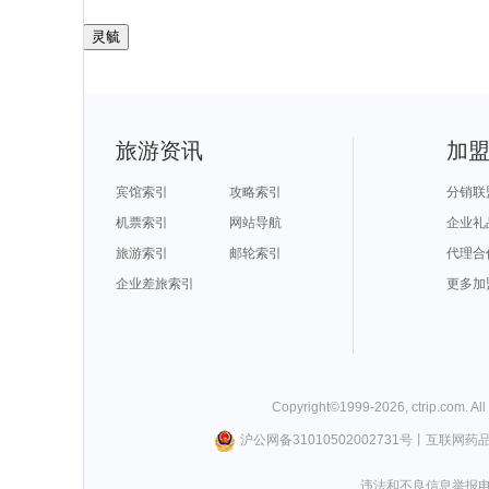
灵毓
旅游资讯
加
宾馆索引
攻略索引
分销联
机票索引
网站导航
企业礼
旅游索引
邮轮索引
代理合
企业差旅索引
更多加
Copyright©
1999-
2026
,
ctrip.com
. Al
沪公网备31010502002731号
丨
互联网药
违法和不良信息举报电话0