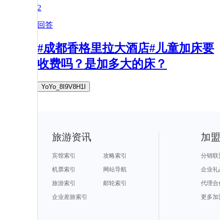
2
回答
#成都香格里拉大酒店#儿童加床要
收费吗？是加多大的床？
YoYo_8I9V8H1I
旅游资讯
加
宾馆索引
攻略索引
分销联
机票索引
网站导航
企业礼
旅游索引
邮轮索引
代理合
企业差旅索引
更多加