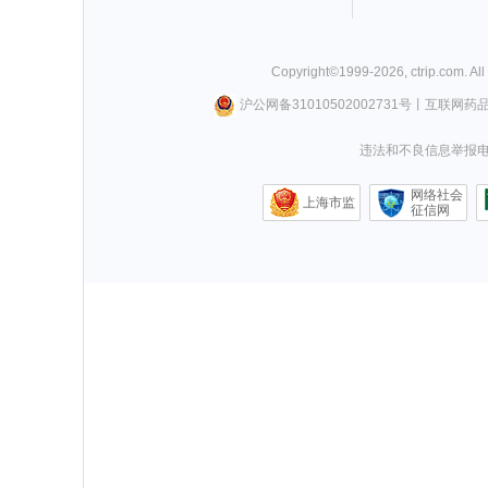
Copyright©
1999-
2026
,
ctrip.com
. Al
沪公网备31010502002731号
丨
互联网药
违法和不良信息举报电话0
网络社会
上海市监
征信网