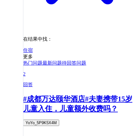
在结果中找：
住宿
更多
热门问题
最新问题
待回答问题
2
回答
#成都万达颐华酒店#夫妻携带15岁
儿童入住，儿童额外收费吗？
YoYo_5P9K5X4M