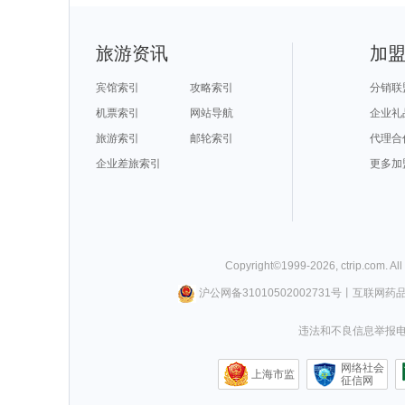
旅游资讯
加
宾馆索引
攻略索引
分销联
机票索引
网站导航
企业礼
旅游索引
邮轮索引
代理合
企业差旅索引
更多加
Copyright©
1999-
2026
,
ctrip.com
. Al
沪公网备31010502002731号
丨
互联网药
违法和不良信息举报电话0
网络社会
上海市监
征信网