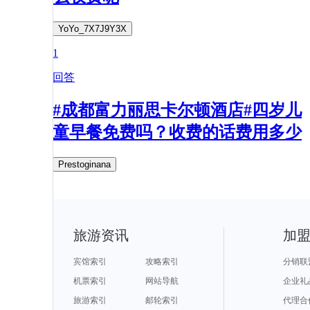
YoYo_7X7J9Y3X
1
回答
#成都富力丽思卡尔顿酒店#四岁儿
童早餐免费吗？收费的话费用多少
Prestoginana
旅游资讯
加
宾馆索引
攻略索引
分销联
机票索引
网站导航
企业礼
旅游索引
邮轮索引
代理合