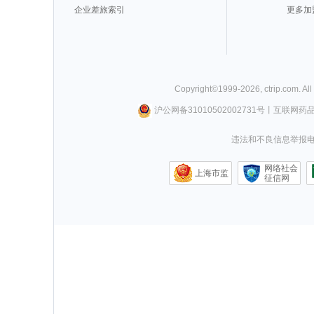
企业差旅索引
更多加
Copyright©
1999-
2026
,
ctrip.com
. Al
沪公网备31010502002731号
丨
互联网药
违法和不良信息举报电话0
网络社会
上海市监
征信网