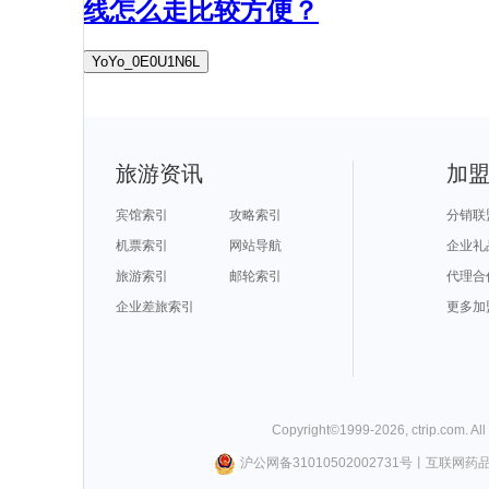
线怎么走比较方便？
YoYo_0E0U1N6L
旅游资讯
加
宾馆索引
攻略索引
分销联
机票索引
网站导航
企业礼
旅游索引
邮轮索引
代理合
企业差旅索引
更多加
Copyright©
1999-
2026
,
ctrip.com
. Al
沪公网备31010502002731号
丨
互联网药